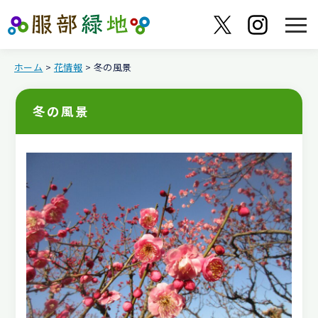
ホーム
>
花情報
> 冬の風景
冬の風景