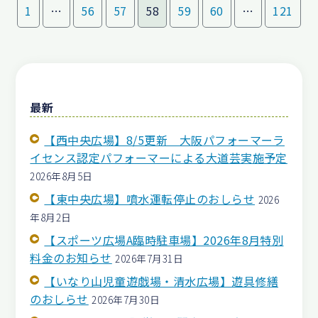
1
…
56
57
58
59
60
…
121
最新
【西中央広場】8/5更新 大阪パフォーマーラ
イセンス認定パフォーマーによる大道芸実施予定
2026年8月5日
【東中央広場】噴水運転停止のおしらせ
2026
年8月2日
【スポーツ広場A臨時駐車場】2026年8月特別
料金のお知らせ
2026年7月31日
【いなり山児童遊戯場・清水広場】遊具修繕
のおしらせ
2026年7月30日