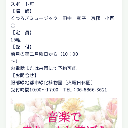
スポート可
【講 師
】
くつろぎミュージック 田中 寛子 京極 小百
合
【定 員
】
15組
【受 付
】
前月の第二月曜日から（10：00
～
お電話または来園にて予約可能
【お問合せ
】
服部緑地都市緑化植物園（火曜日休園）
受付時間10:00～17:00 TEL：06-6866-3621