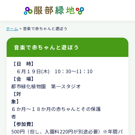
ホーム
> 音楽で赤ちゃんと遊ぼう
音楽で赤ちゃんと遊ぼう
【
日 時】
６月１９日(木) 10：30～11：10
【
会 場】
都市緑化植物園 第一スタジオ
【
対
象】
６か月〜１８か月の赤ちゃんとその保護
【参加費
】
500円（但し、入園料220円が別途必要）※年間パ