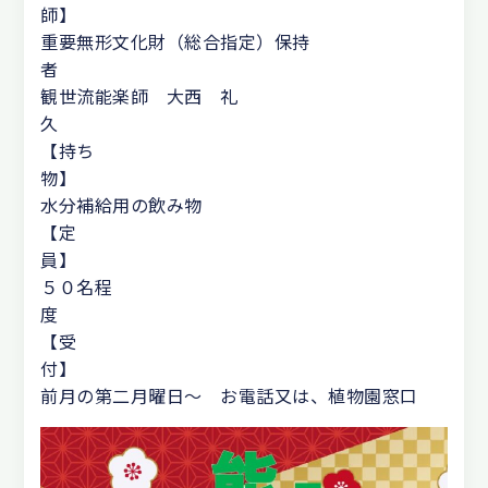
重要無形文化財（総合指定）保持
観世流能楽師 大西 礼
久
【持ち
水分補給用の飲み物
【定
５０名程
【受
前月の第二月曜日〜 お電話又は、植物園窓口