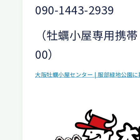
090-1443-2939
（牡蠣小屋専用携帯 
00）
大阪牡蠣小屋センター | 服部緑地公園に