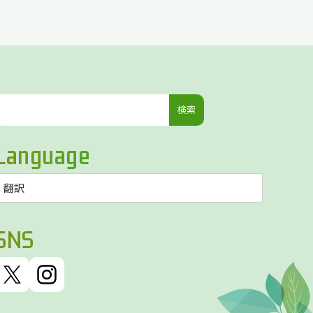
検
索:
Language
SNS