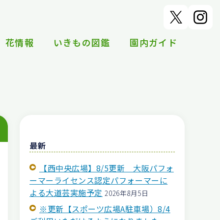
花情報
いきもの図鑑
園内ガイド
最新
【西中央広場】8/5更新 大阪パフォ
ーマーライセンス認定パフォーマーに
よる大道芸実施予定
2026年8月5日
※更新【スポーツ広場A駐車場）8/4