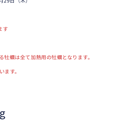
月29日（木）
ます
る牡蠣は全て加熱用の牡蠣となります。
います。
g