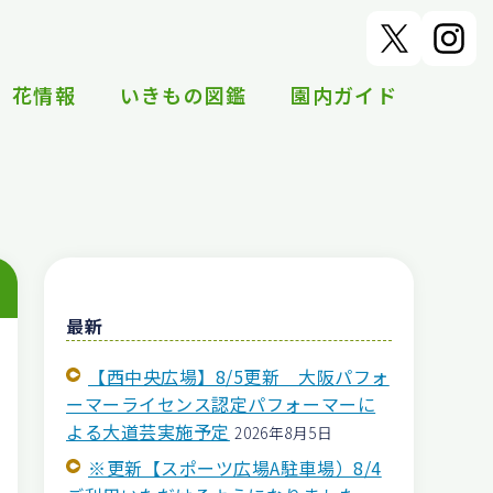
花情報
いきもの図鑑
園内ガイド
最新
【西中央広場】8/5更新 大阪パフォ
ーマーライセンス認定パフォーマーに
よる大道芸実施予定
2026年8月5日
※更新【スポーツ広場A駐車場）8/4