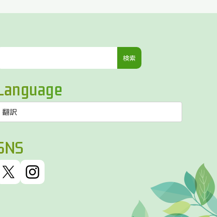
検
索:
Language
SNS