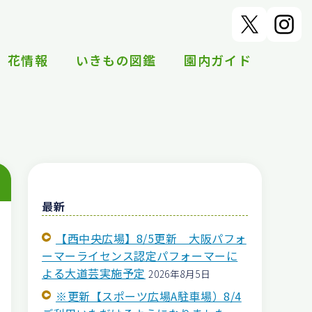
花情報
いきもの図鑑
園内ガイド
最新
【西中央広場】8/5更新 大阪パフォ
ーマーライセンス認定パフォーマーに
よる大道芸実施予定
2026年8月5日
※更新【スポーツ広場A駐車場）8/4