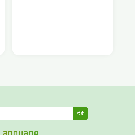
検
索:
Language