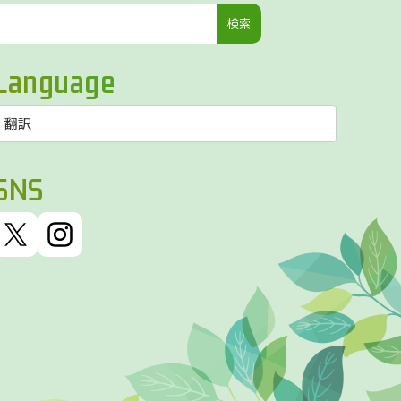
検
索:
Language
SNS