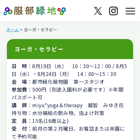
ホーム
> ヨーガ・セラピー
ヨーガ・セラピー
日 時
：8月19日（水） 10：30～12：00 / 8月5
日（水）・8月24日（月） 14：00～15：30
会 場
：都市緑化植物園 第一スタジオ
参加費
：500円（別途入園料が必要です）※年間
パスポート可
講 師
：miyu*yoga＆therapy 越智 みゆき氏
持ち物：水分補給の飲み物、虫よけ対策
定 員
：15名(16歳以上)
受 付
：前月の第２月曜日、お電話または来園に
て予約可能