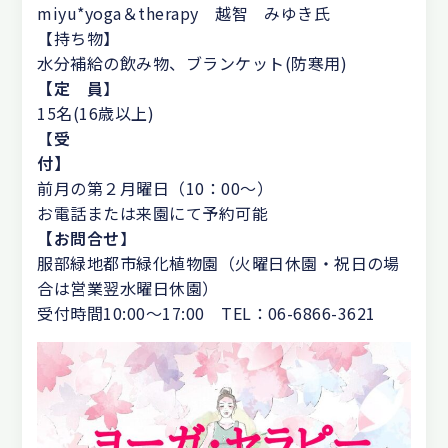
miyu*yoga＆therapy 越智 みゆき氏
【持ち物】
水分補給の飲み物、ブランケット(防寒用)
【定 員
】
15名(16歳以上)
【
受
付】
前月の第２月曜日（10：00～）
お電話または来園にて予約可能
【お問合せ
】
服部緑地都市緑化植物園（火曜日休園・祝日の場
合は営業翌水曜日休園）
受付時間10:00～17:00 TEL：06-6866-3621