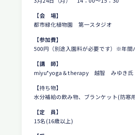
3月24日（月） 14：00～15：30
【
会 場】
都市緑化植物園 第一スタジオ
【
参加費】
500円（別途入園料が必要です）※年間
【
講 師
】
miyu*yoga＆therapy 越智 みゆき氏
【持ち物】
水分補給の飲み物、ブランケット(防寒用
【定 員
】
15名(16歳以上)