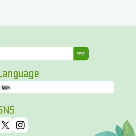
検
索:
Language
SNS