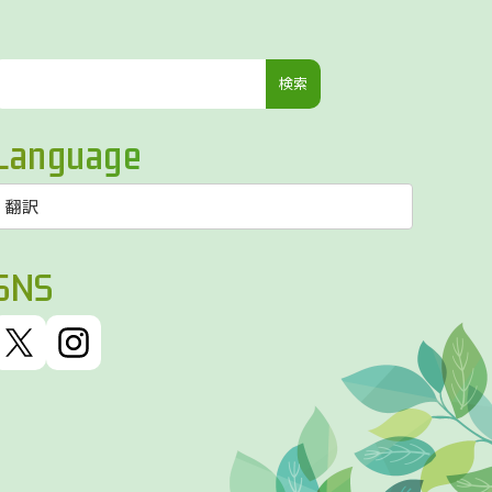
検
索:
Language
SNS