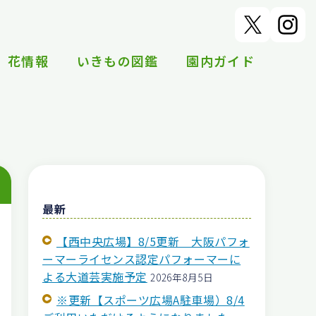
花情報
いきもの図鑑
園内ガイド
最新
【西中央広場】8/5更新 大阪パフォ
ーマーライセンス認定パフォーマーに
！
よる大道芸実施予定
2026年8月5日
※更新【スポーツ広場A駐車場）8/4