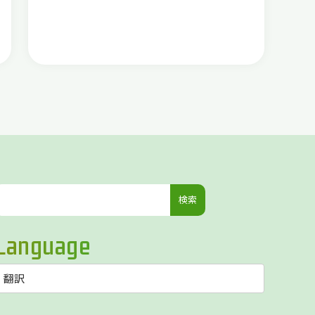
検
索:
Language