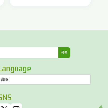
検
索:
Language
SNS