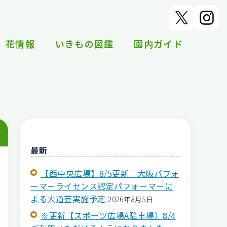
花情報
いきもの図鑑
園内ガイド
最新
【西中央広場】8/5更新 大阪パフォ
ーマーライセンス認定パフォーマーに
よる大道芸実施予定
2026年8月5日
※更新【スポーツ広場A駐車場）8/4