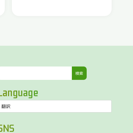
検
索:
Language
SNS