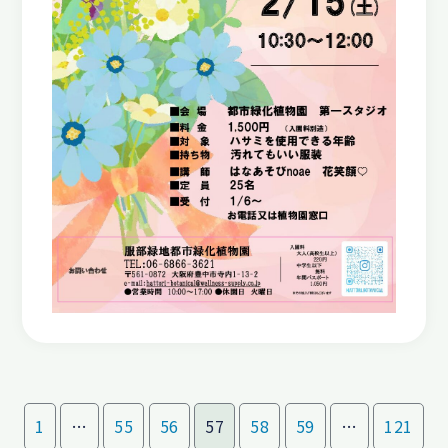
1
…
55
56
57
58
59
…
121