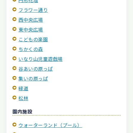
フラワー通り
西中央広場
東中央広場
こどもの楽園
ちかくの森
いなり山児童遊戯場
谷あいの原っぱ
集いの原っぱ
緑道
松林
園内施設
ウォーターランド（プール）