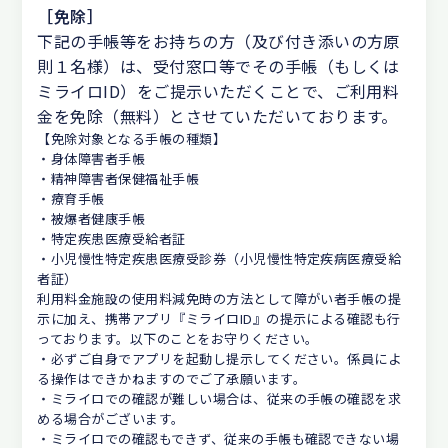
［免除］
下記の手帳等をお持ちの方（及び付き添いの方原
則１名様）は、受付窓口等でその手帳（もしくは
ミライロID）をご提示いただくことで、ご利用料
金を免除（無料）とさせていただいております。
【免除対象となる手帳の種類】
・身体障害者手帳
・精神障害者保健福祉手帳
・療育手帳
・被爆者健康手帳
・特定疾患医療受給者証
・小児慢性特定疾患医療受診券（小児慢性特定疾病医療受給
者証）
利用料金施設の使用料減免時の方法として障がい者手帳の提
示に加え、携帯アプリ『ミライロID』の提示による確認も行
っております。以下のことをお守りください。
・必ずご自身でアプリを起動し提示してください。係員によ
る操作はできかねますのでご了承願います。
・ミライロでの確認が難しい場合は、従来の手帳の確認を求
める場合がございます。
・ミライロでの確認もできず、従来の手帳も確認できない場