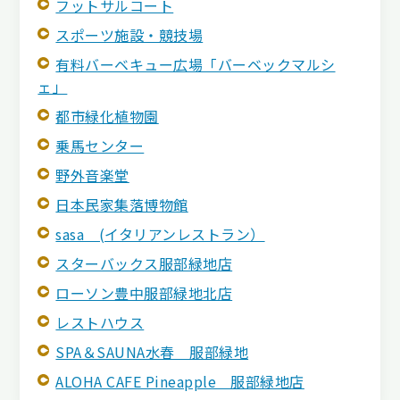
フットサルコート
スポーツ施設・競技場
有料バーベキュー広場「バーベックマルシ
ェ」
都市緑化植物園
乗馬センター
野外音楽堂
日本民家集落博物館
sasa (イタリアンレストラン）
スターバックス服部緑地店
ローソン豊中服部緑地北店
レストハウス
SPA＆SAUNA水春 服部緑地
ALOHA CAFE Pineapple 服部緑地店