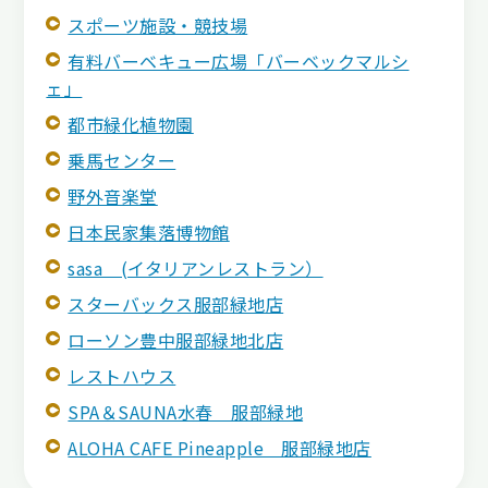
スポーツ施設・競技場
有料バーベキュー広場「バーベックマルシ
ェ」
都市緑化植物園
乗馬センター
野外音楽堂
日本民家集落博物館
sasa (イタリアンレストラン）
スターバックス服部緑地店
ローソン豊中服部緑地北店
レストハウス
SPA＆SAUNA水春 服部緑地
ALOHA CAFE Pineapple 服部緑地店