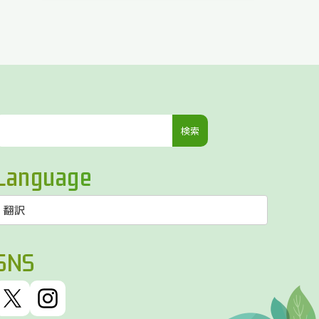
検
索:
Language
SNS